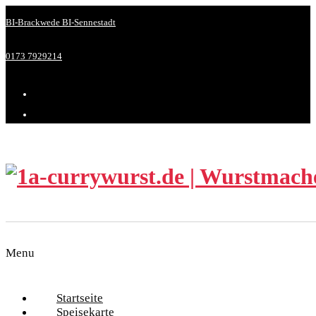
BI-Brackwede
BI-Sennestadt
0173 7929214
Menu
Startseite
Speisekarte