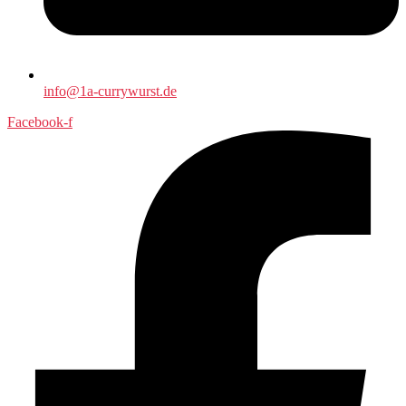
info@1a-currywurst.de
Facebook-f