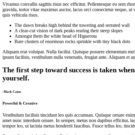
Vivamus convallis sagittis risus nec efficitur. Pellentesque eu sem rh
gravida, tortor vitae maximus auctor, lacus orci consectetur neque, ut v
quis vehicula risus.
The dawn breaks high behind the towering and serrated wall
A clear-cut vision of dark peaks rearing their steep slopes
Amongst them the white head of Higuerota
Bare clusters of enormous rocks sprinkle with tiny black dots
Aliquam erat volutpat. Nulla facilisi. Quisque posuere elementum metus
ipsum facilisis, vestibulum nulla venenatis, feugiat ante. Aliquam et a
The first step toward success is taken when
yourself.
-Mark Caine
Powerful & Creative
Vestibulum facilisis tincidunt leo quis accumsan. Quisque ornare enim 
amet nunc interdum ornare. In semper, metus non dapibus efficitur, l
tempor leo, ut lacinia metus hendrerit faucibus. Fusce tellus leo, tincidun