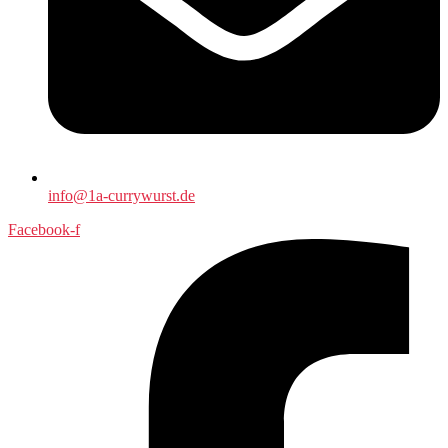
info@1a-currywurst.de
Facebook-f