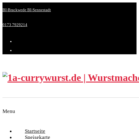
BI-Brackwede
BI-Sennestadt
0173 7929214
Menu
Startseite
Speisekarte