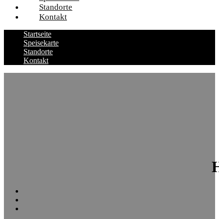
Standorte
Kontakt
Startseite
Speisekarte
Standorte
Kontakt
H