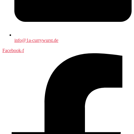
info@1a-currywurst.de
Facebook-f