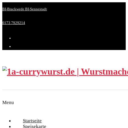
BI-Brackwede
BI-Sennestadt
0173 7929214
Menu
Startseite
Speisekarte