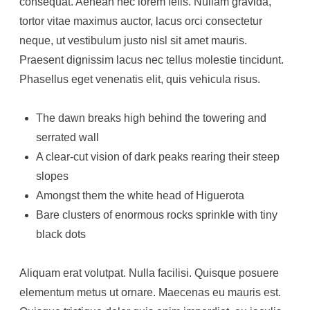
consequat. Aenean nec lorem felis. Nullam gravida,
tortor vitae maximus auctor, lacus orci consectetur
neque, ut vestibulum justo nisl sit amet mauris.
Praesent dignissim lacus nec tellus molestie tincidunt.
Phasellus eget venenatis elit, quis vehicula risus.
The dawn breaks high behind the towering and
serrated wall
A clear-cut vision of dark peaks rearing their steep
slopes
Amongst them the white head of Higuerota
Bare clusters of enormous rocks sprinkle with tiny
black dots
Aliquam erat volutpat. Nulla facilisi. Quisque posuere
elementum metus ut ornare. Maecenas eu mauris est.