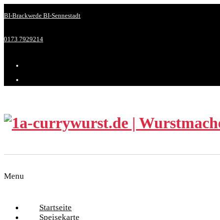
BI-Brackwede
BI-Sennestadt
0173 7929214
Menu
Startseite
Speisekarte