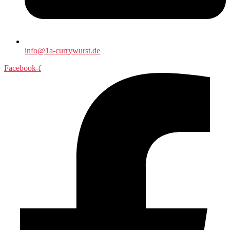
info@1a-currywurst.de
Facebook-f