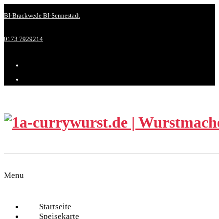
BI-Brackwede
BI-Sennestadt
0173 7929214
Menu
Startseite
Speisekarte