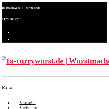
BI-Brackwede
BI-Sennestadt
0173 7929214
Menu
Startseite
Speisekarte