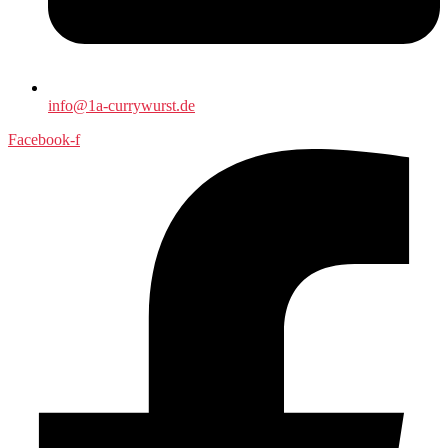
info@1a-currywurst.de
Facebook-f